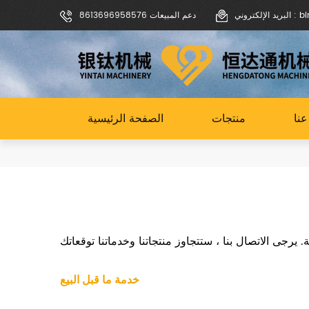
binoch
دعم المبيعات 8613696958576
نا
منتجات
الصفحة الرئيسية
خدمة ما قبل البيع