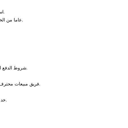
2. استفسارات فنية مجانية وإرشادات لوجستية مع خبرائنا.
3. 35 عاما من الخبرة في حفارة & أمبير ؛ تصنيع قطع غيار الجرافة.
2. شروط الدفع المرنة بما في ذلك ر / ر ، خطاب الاعتماد ، وهلم جرا.
4. فريق مبيعات محترف ، فحص الجودة والتقرير ، التوجيه اللوجستي البحري.
6. خدمات خاصة مجانية لجميع المشاريع الإنشائية الرئيسية.