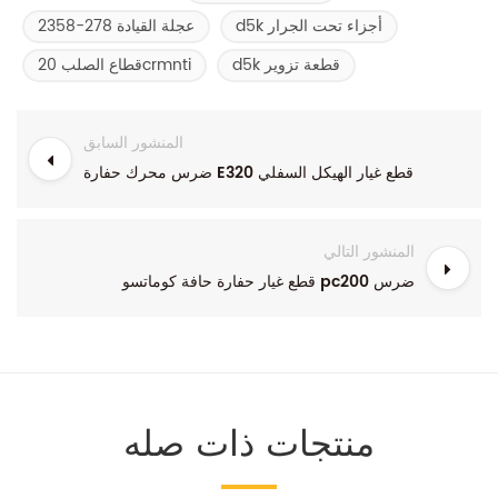
d5k أجزاء تحت الجرار
عجلة القيادة 278-2358
d5k قطعة تزوير
قطاع الصلب 20crmnti
المنشور السابق
ضرس محرك حفارة E320 قطع غيار الهيكل السفلي
المنشور التالي
قطع غيار حفارة حافة كوماتسو pc200 ضرس
منتجات ذات صله