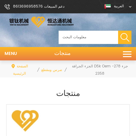
العربية
دعم المبيعات 8613696958576
منتجات
MENU
الجزء الجرافة D5k Oem جزء 278-
الصفحة
/
/
ضرس ومقطع
2358
الرئيسية
منتجات