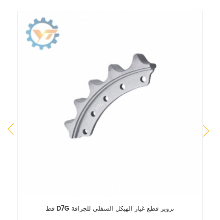
البلدوزر الجزء
قط D7G تزوير قطع غيار الهيك