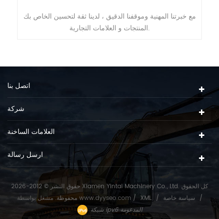
الحرارية الخاصة بنا على إطالة عمر خدمة
مع خبرتنا المهنية وموقفنا الدقي
 الحمل الثقيل ويمنع التحطم إلى أقصى
المنتجات و العلامات التجارية.
حد.
اتصل بنا
شركة
العلامات الساخنة
ارسل رسالة
حقوق النشر © 2012-2026 Xiamen Yintai Machinery Co., Ltd. كل الحقوق
/
سياسة خاصة
/
XML
/
www.dyyseo.com
مشغل بواسطة
محفوظة.
شبكة ipv6 المدعومة