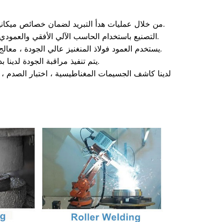
من خلال عمليات هدأ التبريد لضمان خصائص ميكانيكية ممتازة ، قوة عالية ومقاومة فائقة للتآكل لتجنب الانحناء والكسر.
مركز التصنيع الآلي الألماني المتقدم kuka ، التصنيع باستخدام الحاسب الآلي الأفقي والعمودي يضمن دقة أبعاد التجميع.
يستخدم العمود فولاذ المنغنيز عالي الجودة ، معالج مروي وخفف ، عالي التردد ، لتلبية احتياجات العمليات عالية الكثافة.
يتم تنفيذ مراقبة الجودة لدينا بدقة من مصادر المواد الخام ومسيرة تصنيع مختلفة إلى التعبئة النهائية.
لدينا كاشف الجسيمات المغناطيسية ، اختبار الصدم ، آل