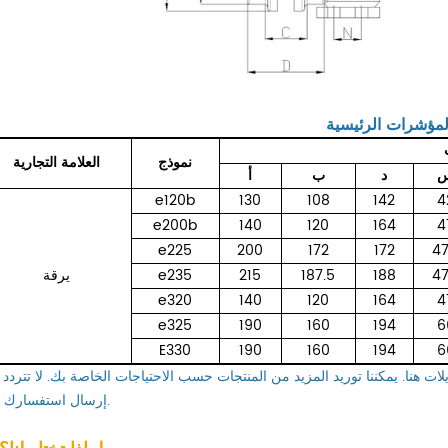
لمؤشرات الرئيسية
نموذج
العلامة التجارية
د
ب
أ
e120b
130
108
142
4
e200b
140
120
164
4
e225
200
172
172
47
47
188
187.5
215
e235
يرقة
e320
140
120
164
4
e325
190
160
194
6
E330
190
160
194
6
يلات هنا. يمكننا توريد المزيد من المنتجات حسب الاحتياجات الخاصة بك. لا تتردد
إرسال استفسارك إلينا.