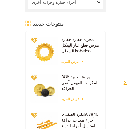
أجزاء حفارة وجرافة أخرى
منتوجات جديدة
محرك حفارة حفارة
ضرس قطع غيار الهيكل
السفلي kobelco
sk100 sk200
عرض المزيد
D85 المهنية الجبهة
المكونات المهمل آسى
الجرافة
عرض المزيد
شفرة الصف 6y3840
أجزاء معدات جرافة
استبدال أجزاء ارتداء