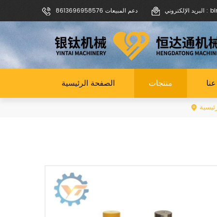
binoch
دعم المبيعات 8613696958576
نا
منتجات
الصفحة الرئيسية
ئيسية