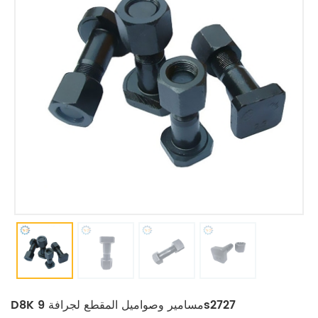
D8K مسامير وصواميل المقطع لجرافة 9s2727