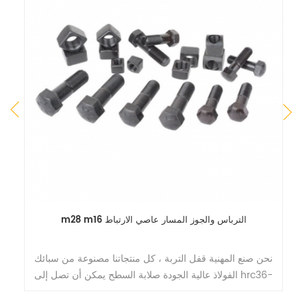
m28 m16 الترباس والجوز المسار عاصي الارتباط
نحن صنع المهنية قفل التربة ، كل منتجاتنا مصنوعة من سبائك
الفولاذ عالية الجودة صلابة السطح يمكن أن تصل إلى hrc36-
42 ، قوة الشد هي 170.000 ليرة سورية.