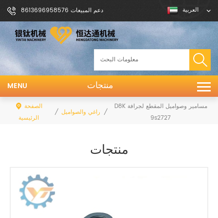
العربية
دعم المبيعات 8613696958576
منتجات
MENU
D8K مسامير وصواميل المقطع لجرافة
الصفحة
/
/
البراغي والصواميل
9s2727
الرئيسية
منتجات