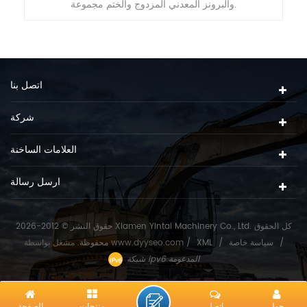
والبرونز المعدني المزدوج والختم مجموعة.
اتصل بنا
شركة
العلامات الساخنة
ارسل رسالة
حقوق النشر © 2012-2026 Xiamen Yintai Machinery Co., Ltd. كل الحقوق
/
سياسة خاصة
/
XML
/
www.dyyseo.com
مشغل بواسطة
محفوظة.
شبكة ipv6 المدعومة
حول
اتصل
منتجات
الصفحة