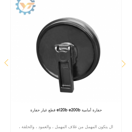
قطع غيار حفارة e120b e200b حفارة أمامية
تى
ال يتكون المهمل من غلاف المهمل ، والعمود ، والحلقة ،