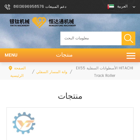
العربية
دعم المبيعات 8613696958576
منتجات
MENU
EX55 الأسطوانات السفلية HITACHI
الصفحة
/
/
الأسطوانة المسار السفلي
Track Roller
الرئيسية
منتجات