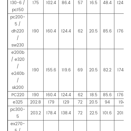
130-6 /
175
102.4
86.4
57
16.5
48.4
124.4
pc150
pc200-
5 /
dh220
190
160.4
124.4
62
20.5
85.6
176.4
/
sw230
e200b
/ e320
/
190
155.6
119.6
69
20.5
82.2
174.2
e240b
/
sk200
PC220
190
160.4
124.4
62
18.5
85.6
176.4
e325
202.8
179
129
72
20.5
94
194
pc300-
203.2
178.4
138.4
72
22.5
101.6
201.6
5
ex270-
5 /