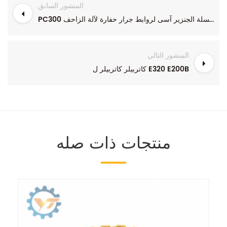
المنشور السابق
PC300 سلسلة الجنزير آسى لروابط جرار حفارة لآلة الزاحف
المنشور التالي
كاتربيلر كاتربيلر ل E320 E200B
منتجات ذات صله