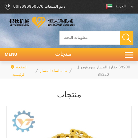
العربية
دعم المبيعات 8613696958576
منتجات
MENU
حفارة المسار سوميتومو ل Sh200
الصفحة
/
/
ربط سلسلة المسار
Sh220
الرئيسية
منتجات