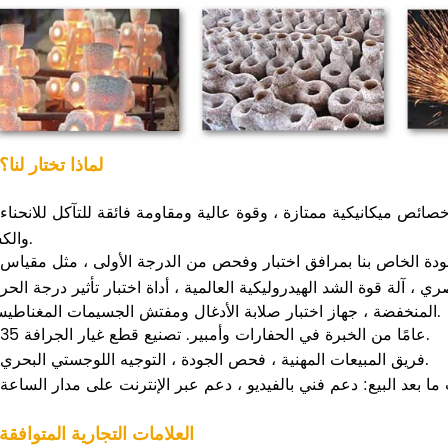
3. لماذا تختار لنا؟
ائص ميكانيكية ممتازة ، وقوة عالية ومقاومة فائقة للتآكل للانحناء
والكسر.
الخاص بنا بمرافق اختبار وفحص من الدرجة الأولى ، مثل مقياس spectorometer
ي ، آلة قوة الشد الهيدروليكية العالمية ، أداة اختبار تأثير درجة الحر
المنخفضة ، جهاز اختبار صلابة الأدغال ومفتش الجسيمات المغناطيسية.
35 عامًا من الخبرة في الحفارات وأمبير. تصنيع قطع غيار الجرافة.
فريق المبيعات المهنية ، فحص الجودة ، التوجيه اللوجستي البحري.
4. العلامات التجارية المتوافقة