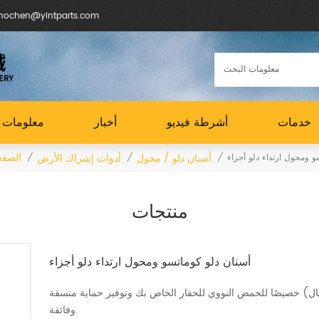
البريد الإلكتروني : en@yintparts.com
خدمات
أشرطة فيديو
أخبار
معلومات ع
الصفح
أسنان دلو / محول
أدوات إشراك الأرض
و ومحول ارتداء دلو أجزاء
/
/
/
منتجات
أسنان دلو كوماتسو ومحول ارتداء دلو أجزاء
ثال) خصيصًا للحمض النووي للحفار الخاص بك وتوفير حماية متسقة
وفائقة.