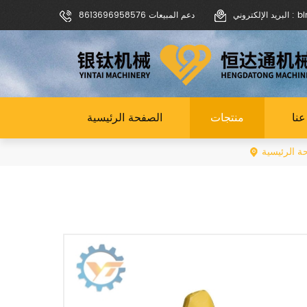
binoch
دعم المبيعات 8613696958576
نا
منتجات
الصفحة الرئيسية
ة الرئيسية