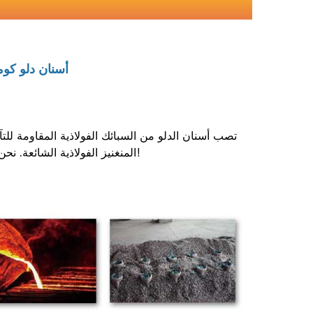
أسنان دلو كوم
تصب أسنان الدلو من السبائك الفولاذية المقاومة لل
المنغنيز الفولاذية الشائعة. نحن نعد في حالة كسر واحد ، وتعويض اثنين ، هذه شهادة على جودتنا العالية!