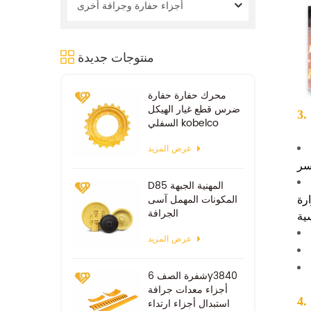
أجزاء حفارة وجرافة أخرى
منتوجات جديدة
محرك حفارة حفارة
ضرس قطع غيار الهيكل
السفلي kobelco
sk100 sk200
عرض المزيد
D85 المهنية الجبهة
ارة
المكونات المهمل آسى
الجرافة
عرض المزيد
شفرة الصف 6y3840
أجزاء معدات جرافة
استبدال أجزاء ارتداء