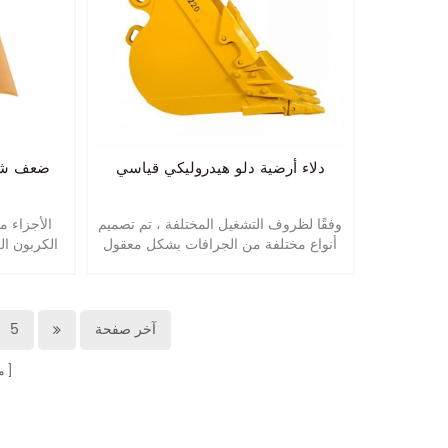
دلاء أرضية دلو هيدروليكي قياسي
ضعف شط
وفقًا لظروف التشغيل المختلفة ، تم تصميم
أنواع مختلفة من الجرافات بشكل معقول
الكربون الع
من الأشكال والمواد وسمك الألواح وميزات
معالجتها ب
الإجهاد ، إلخ.
آخر صفحة
5
م