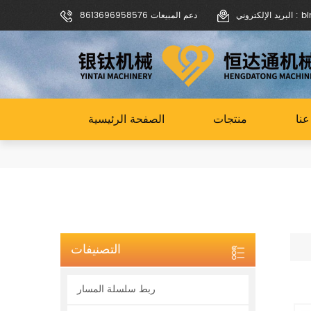
binoch
دعم المبيعات 8613696958576
نا
منتجات
الصفحة الرئيسية
التصنيفات
ربط سلسلة المسار