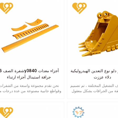
دلو نوع التعدين الهيدروليكية
شفرة الصف 6y3840 أج
دلاء عززت
جرافة استبدال أجزاء ارتداء
 التشغيل المختلفة ، تم تصميم
نحن نقدم مجموعة واسعة من الشفرات
لفة من الجرافات بشكل معقول
وقواطع جانبية مصنوعة من عدة درجات م
 والمواد وسمك الألواح وميزات
الكربون العالي والفولاذ البورون.
الإجهاد ، إلخ.