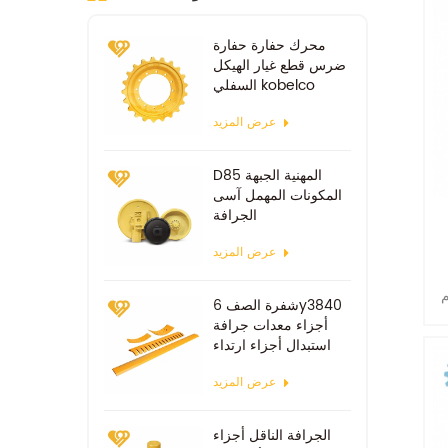
محرك حفارة حفارة
ضرس قطع غيار الهيكل
السفلي kobelco
sk100 sk200
عرض المزيد
D85 المهنية الجبهة
المكونات المهمل آسى
الجرافة
عرض المزيد
م
شفرة الصف 6y3840
أجزاء معدات جرافة
استبدال أجزاء ارتداء
عرض المزيد
الجرافة الناقل أجزاء