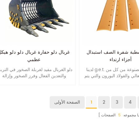
بة شفرة الصف استبدال
غربال دلو حفارة غربال دلو دلو هيكل
أجزاء ارتداء
عظمي
لدينا g.e.t. الأجزاء مصنوعة من كل من
دلو الغربال مفيد لغربلة الصخور في التربة
الي والفولاذ البورون والتي يتم
والتعدين الفعال وفرز الصخور وإزالة
الحرارة وتصلبها لتحسين العمر
الحطام الآخر بدون التربة. معدات توفير
الافتراضي.
العمالة.
4
3
2
1
الصفحة الأولى
ا مجموعه
5
الصفحات