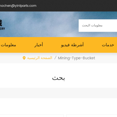
البريد الإلكتروني : en@yintparts.com
خدمات
أشرطة فيديو
أخبار
معلومات ع
الصفحة الرئيسية
Mining-Type-Bucket
/
بحث