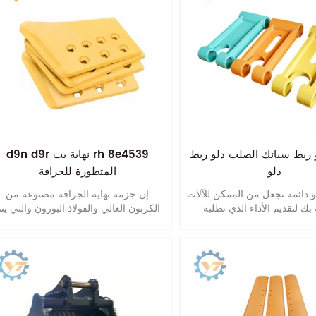
 ربط سبائك الصلب دلو ربط
d9n d9r نهاية بت rh 8e4539
دلو
المتطورة للجرافة
لو دائمة تجعل من الممكن للآلات
إن جزمة نهاية الجرافة مصنوعة من
الكربون العالي والفولاذ البورون والتي يت
معالجتها بالحرارة وتصلبها. تحسين عمر.