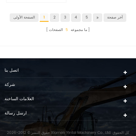
آخر صفحة
5
4
3
2
1
الصفحة الأولى
ما مجموعه
5
الصفحات
اتصل بنا
شركة
العلامات الساخنة
ارسل رسالة
حقوق النشر © 2012-2026 Xiamen Yintai Machinery Co., Ltd. كل الحقوق