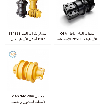
OEM معدات البناء الناقل
3T4353 المسار بكرات القط
الأسطوانة PC200 الأسطوانة
أسفل الأسطوانة ل D3C
العلوي
d4h d4d d4e مداحل
الأسفلت للبلدوزر والحصادة