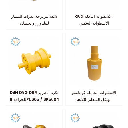
d6d الأسطوانة الناقلة
شفة مزدوجة بكرات المسار
الأسطوانة السفلي
للبلدوزر والحصادة
carcarige
الأسطوانة الحاملة كوماتسو
D9H D9G D9R بكرة الجنزير
pc20 الهيكل السفلي
للجرافة 8P5605 / 8P5604
للاسطوانة العلوية