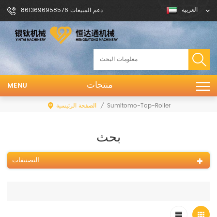
العربية
دعم المبيعات 8613696958576
منتجات
MENU
/
الصفحة الرئيسية
Sumitomo-Top-Roller
بحث
التصنيفات