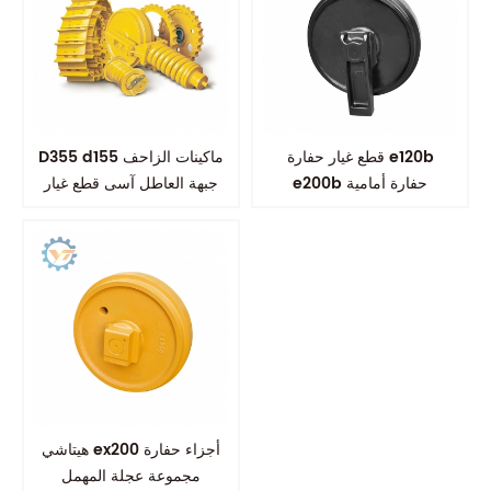
قطع غيار حفارة e120b
D355 d155 ماكينات الزاحف
e200b حفارة أمامية
جبهة العاطل آسى قطع غيار
الهيكل السفلي
هيتاشي ex200 أجزاء حفارة
مجموعة عجلة المهمل