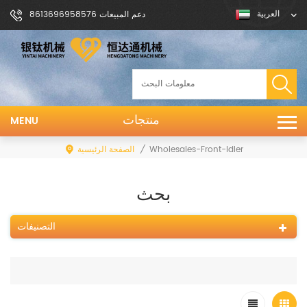
العربية
دعم المبيعات 8613696958576
منتجات
MENU
/
الصفحة الرئيسية
Wholesales-Front-Idler
بحث
التصنيفات