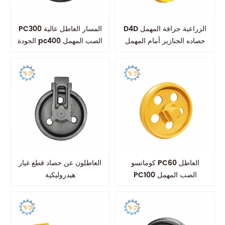
D4D الزراعية جرافة المهمل
PC300 المسار العاطل عالية
حصاده الجنازير أمام المهمل
الجودة pc400 الصب المهمل
كوماتسو PC60 العاطل
العاطلون عن حصاد قطع غيار
PC100 الصب المهمل
هيدروليكية