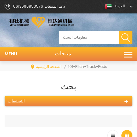
العربية
دعم المبيعات 8613696958576
منتجات
MENU
/
الصفحة الرئيسية
101-Pitch-Track-Pads
بحث
التصنيفات