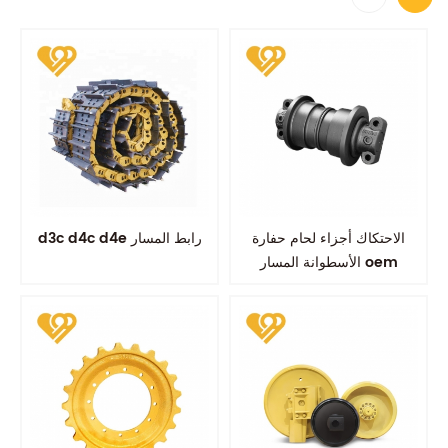
الاحتكاك أجزاء لحام حفارة
d3c d4c d4e رابط المسار
الأسطوانة المسار oem