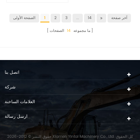
آخر صفحة
14
...
3
2
1
الصفحة الأولى
ما مجموعه
14
الصفحات
اتصل بنا
شركة
العلامات الساخنة
ارسل رسالة
حقوق النشر © 2012-2026 Xiamen Yintai Machinery Co., Ltd. كل الحقوق