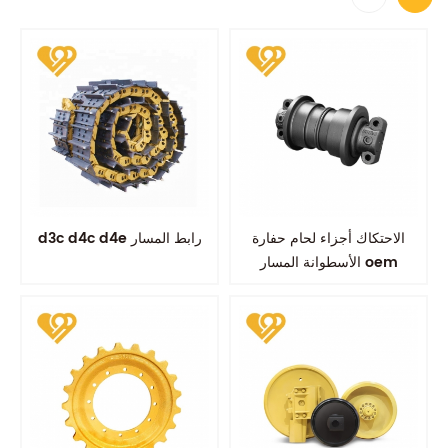
الاحتكاك أجزاء لحام حفارة
d3c d4c d4e رابط المسار
الأسطوانة المسار oem