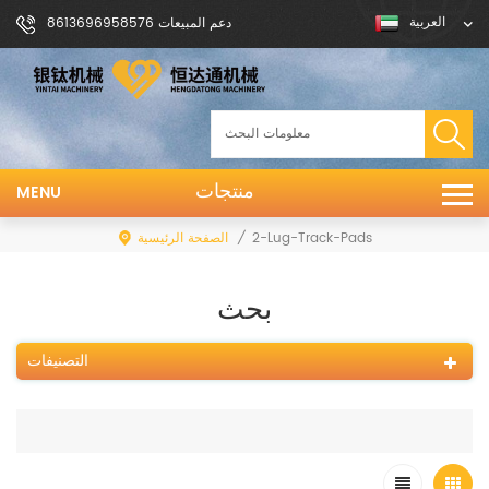
العربية
دعم المبيعات 8613696958576
منتجات
MENU
/
الصفحة الرئيسية
2-Lug-Track-Pads
بحث
التصنيفات