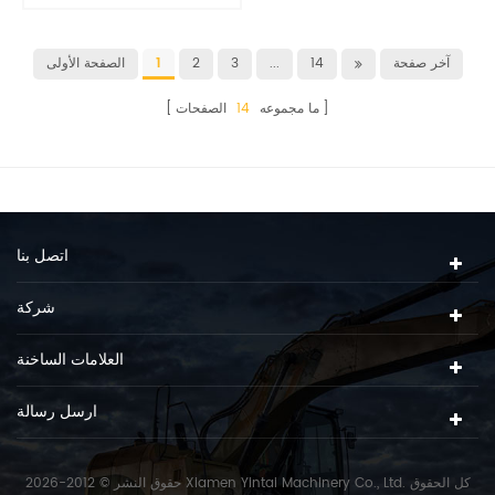
آخر صفحة
14
...
3
2
1
الصفحة الأولى
ما مجموعه
14
الصفحات
اتصل بنا
شركة
العلامات الساخنة
ارسل رسالة
حقوق النشر © 2012-2026 Xiamen Yintai Machinery Co., Ltd. كل الحقوق