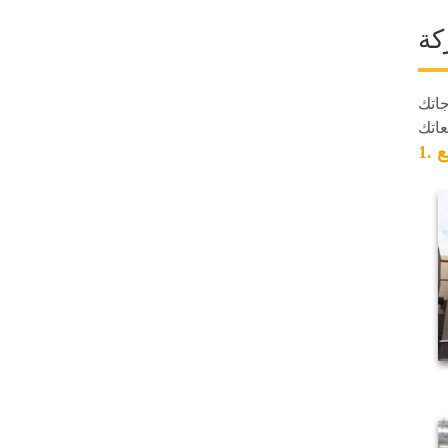
ة
جاتك
ع