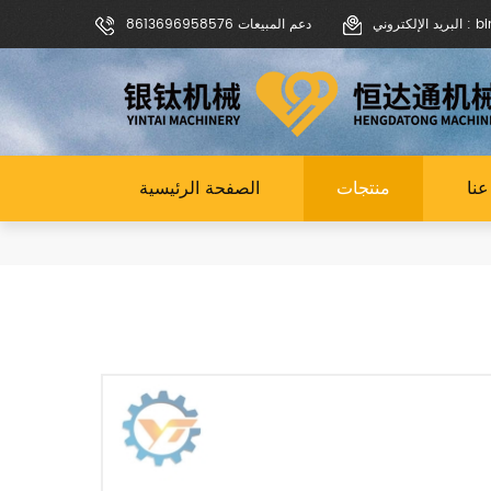
binoch
دعم المبيعات 8613696958576
نا
منتجات
الصفحة الرئيسية