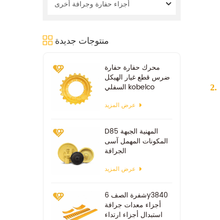
أجزاء حفارة وجرافة أخرى
منتوجات جديدة
محرك حفارة حفارة
ضرس قطع غيار الهيكل
السفلي kobelco
sk100 sk200
عرض المزيد
D85 المهنية الجبهة
المكونات المهمل آسى
الجرافة
عرض المزيد
شفرة الصف 6y3840
أجزاء معدات جرافة
استبدال أجزاء ارتداء