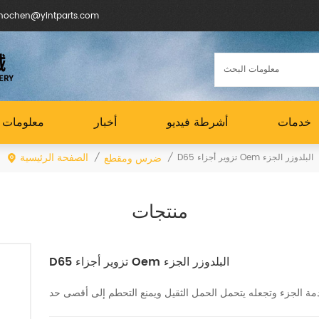
البريد الإلكتروني : en@yintparts.com
خدمات
أشرطة فيديو
أخبار
معلومات ع
الصفحة الرئيسية
ضرس ومقطع
D65 تزوير أجزاء Oem البلدوزر الجزء
/
/
منتجات
D65 تزوير أجزاء Oem البلدوزر الجزء