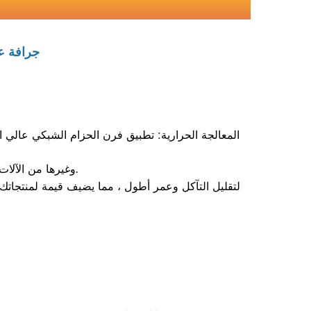
جرافة ع
المعالجة الحرارية: تطبيق فرن الحزام الشبكي عالي ال
الآلات: تقدم nc تحول رغوة ، آلة طحن nc ، وغيرها من الآلات المهنية لمتطلبات الدقة.