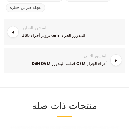
عجلة ضرس حفارة
المنشور السابق
d65 تزوير أجزاء oem البلدوزر الجزء
المنشور التالي
D6H D6M قطعة البلدوزر OEM أجزاء الجرار
منتجات ذات صله