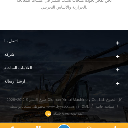
نية وموقفنا الدقيق ، لدينا ثقة لتحسين الخاص بك
نحن نفخر بجودة منتجاتن
المنتجات و العلامات التجارية.
الحرارية والأساس التجريبي.
اتصل بنا
شركة
العلامات الساخنة
ارسل رسالة
حقوق النشر © 2012-2026 Xiamen Yintai Machinery Co., Ltd. كل الحقوق
/
سياسة خاصة
/
XML
/
www.dyyseo.com
مشغل بواسطة
محفوظة.
شبكة ipv6 المدعومة