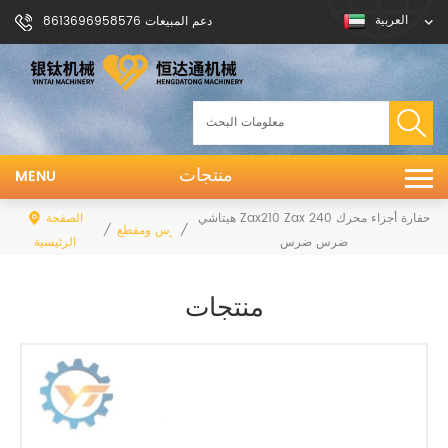
العربية
دعم المبيعات 8613696958576
منتجات
MENU
هيتاشي Zax210 Zax 240 حفارة أجزاء محرك
الصفحة
/
/
ضرس ومقطع
ضرس ضرس
الرئيسية
منتجات