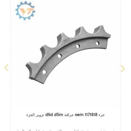
زوير قطع غيار الهيكل السفلي للجرافة
تزوير الجزء d6d d5m جرافة oem جزء 1171618