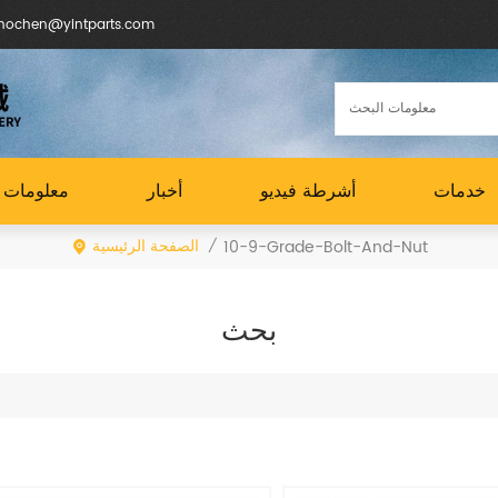
البريد الإلكتروني : en@yintparts.com
خدمات
أشرطة فيديو
أخبار
معلومات ع
الصفحة الرئيسية
10-9-Grade-Bolt-And-Nut
/
بحث