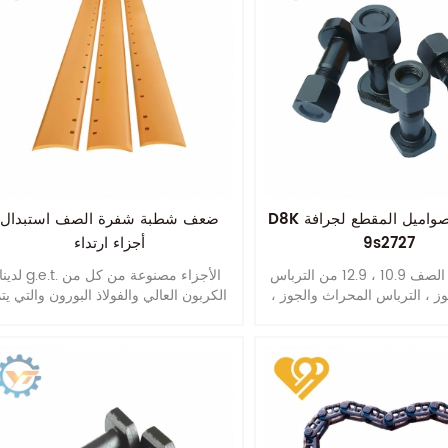
D8K مسامير وصواميل المقطع لجرافة
ضعف شطبة شفرة الصف استبدال
9s2727
أجزاء ارتداء
نحن تصنيع الصف 10.9 ، 12.9 من الترباس
لدينا g.e.t. الأجزاء مصنوعة من كل 
وز ، الترباس المحراث والجوز ،
الكربون العالي والفولاذ البورون والتي يت
باس قطعة مع الجوز ، الترباس rolelr
معالجتها بالحرارة وتصلبها لتحسين العمر
والجوز وهلم جرا.
الافتراضي.