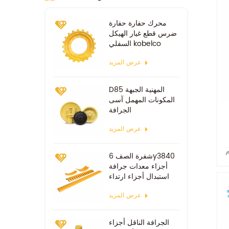
محرك حفارة حفارة
ضرس قطع غيار الهيكل
السفلي kobelco
sk100 sk200
عرض المزيد
D85 المهنية الجبهة
المكونات المهمل آسى
الجرافة
عرض المزيد
من
م
شفرة الصف 6y3840
أجزاء معدات جرافة
استبدال أجزاء ارتداء
عرض المزيد
الجرافة الناقل أجزاء