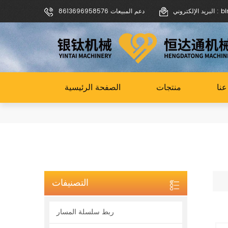
binoch
دعم المبيعات 8613696958576
نا
منتجات
الصفحة الرئيسية
التصنيفات
ربط سلسلة المسار