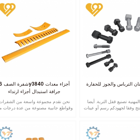
ان الترباس والجوز للحفارة
شفرة الصف 6y3840 أج
جرافة استبدال أجزاء ارتداء
مهنية تصنيع قفل التربة. أيضا
نحن نقدم مجموعة واسعة من الشفرات
وقواطع جانبية مصنوعة من عدة درجات م
الكربون العالي والفولاذ البورون.