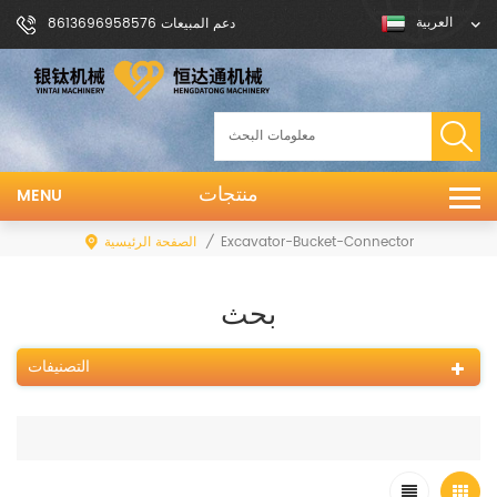
العربية
دعم المبيعات 8613696958576
منتجات
MENU
/
الصفحة الرئيسية
Excavator-Bucket-Connector
بحث
التصنيفات