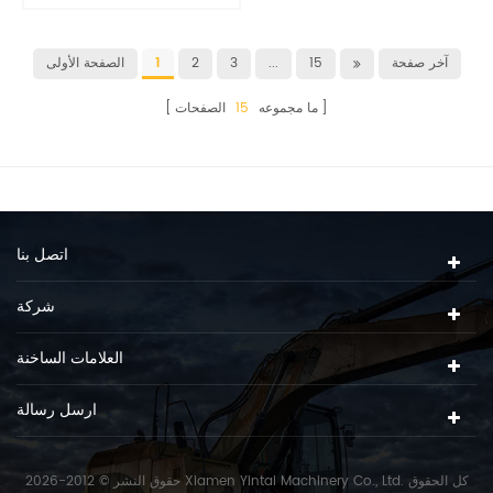
آخر صفحة
15
...
3
2
1
الصفحة الأولى
ما مجموعه
15
الصفحات
اتصل بنا
شركة
العلامات الساخنة
ارسل رسالة
حقوق النشر © 2012-2026 Xiamen Yintai Machinery Co., Ltd. كل الحقوق